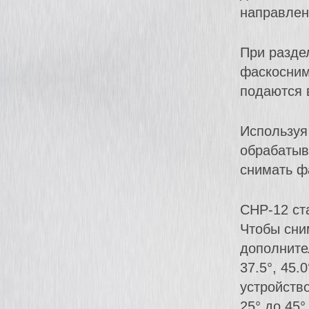
направлен
При разде
фаскосним
подаются 
Используя
обрабатыв
снимать фа
СНР-12 ст
Чтобы сни
дополнител
37.5°, 45
устройств
25° до 45°