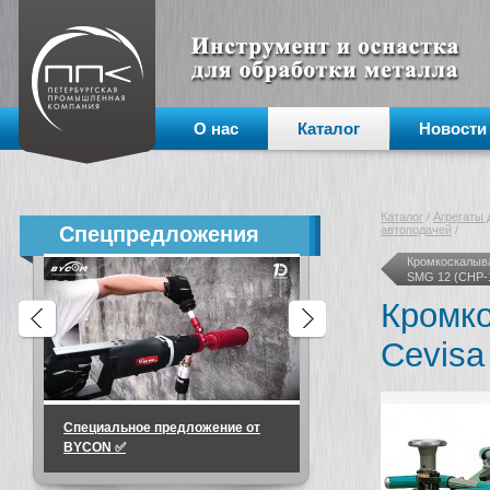
О нас
Каталог
Новости
Каталог
/
Агрегаты 
Спецпредложения
автоподачей
/
Кромкоскалыв
SMG 12 (СНР-
Кромко
Cevisa
Специальное предложение от
🔥 МИНУС 36 000 ₽ на м
BYCON ✅
«тяжёлых» задач!