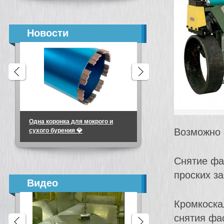
Новости
Одна коронка для мокрого и
Алмазные коронки
Возможно 
сухого бурения 💎
микроударные для
подрозетников
Снятие фа
проских з
Видео
Кромкоска
снятия фа