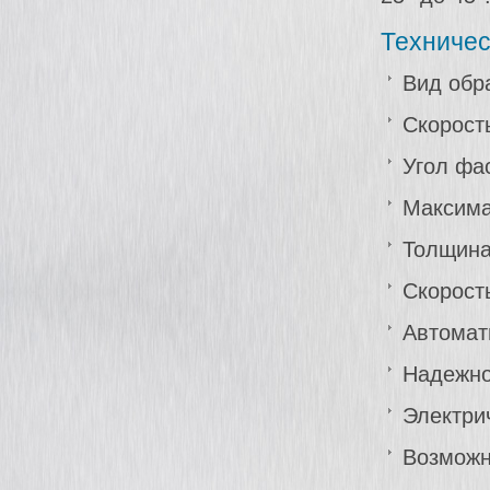
Техничес
Вид обр
Скорость
Угол фас
Максима
Толщина
Скорость
Автомат
Надежно
Электрич
Возможн