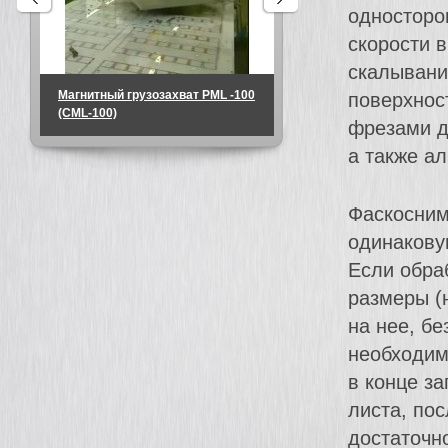
односторо
скорости 
скалывани
Магнитный грузозахват PML -100
Магнитный грузозахват
поверхнос
(CML-100)
-1000 (CML-1000)
фрезами д
а также а
Фаскосним
одинакову
Если обра
размеры (
на нее, б
необходим
в конце за
листа, по
достаточно