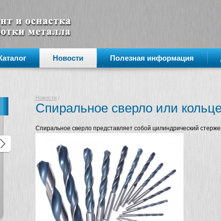
Каталог
Новости
Полезная информация
Новости
/
Спиральное сверло или кольц
Спиральное сверло представляет собой цилиндрический стерже
🔥 МИНУС 36 000 ₽ на мотор для
АКЦИЯ! Сверлильный станок
«тяжёлых» задач!
DX-35 и DX-50