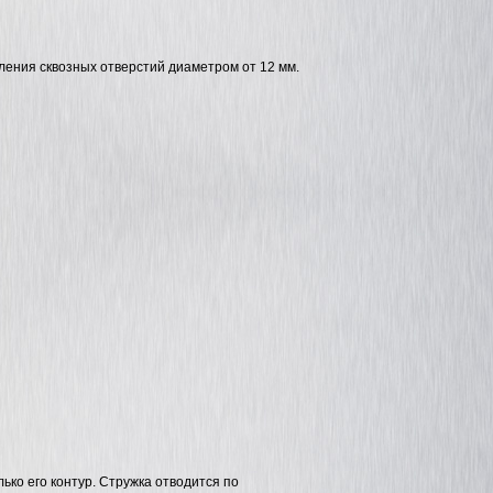
ения сквозных отверстий диаметром от 12 мм.
Магнитный грузозахват PML -300
Магнитный грузозахва
(CML-300)
-3000 (CML-3000)
ько его контур. Стружка отводится по