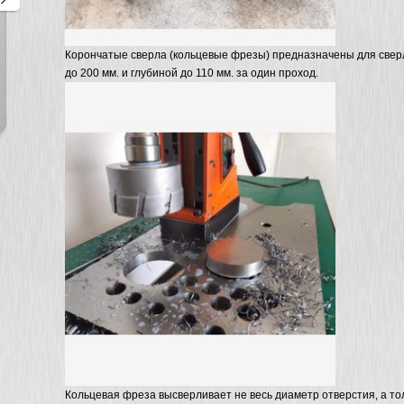
Корончатые сверла (кольцевые фрезы) предназначены для сверл
до 200 мм. и глубиной до 110 мм. за один проход.
Магнитный грузозахват PML
Магнитный грузозахват PML
-1000 (CML-1000)
-2000 (CML-2000)
Кольцевая фреза высверливает не весь диаметр отверстия, а тол