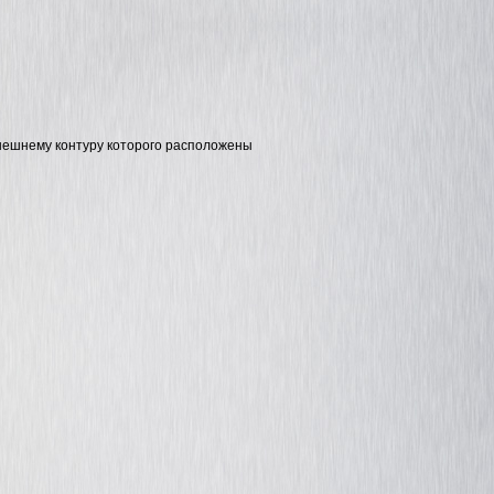
внешнему контуру которого расположены
ром
Фаскосъемная машина
Фаскосниматель для т
DEBEVER PQX-15
DEBEVER ZPK-63