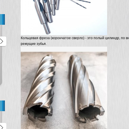
Кольцевая фреза (корончатое сверло) - это полый цилиндр, по 
режущие зубья.
Алмазные коронки
Алмазная дрель с микроуда
микроударные для
BYCON DB-132
подрозетников