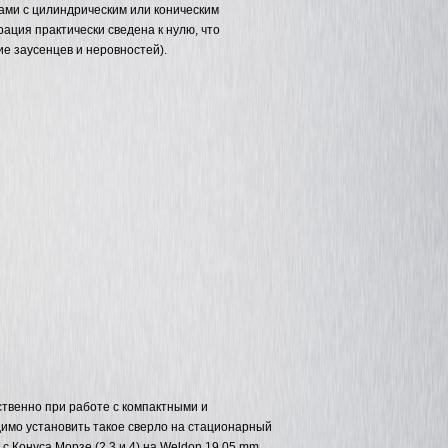
ами с цилиндрическим или коническим
рация практически сведена к нулю, что
ие заусенцев и неровностей).
твенно при работе с компактными и
имо установить такое сверло на стационарный
с Конуса Морзе (2,3 и 4) на Weldon 19.05 mm.