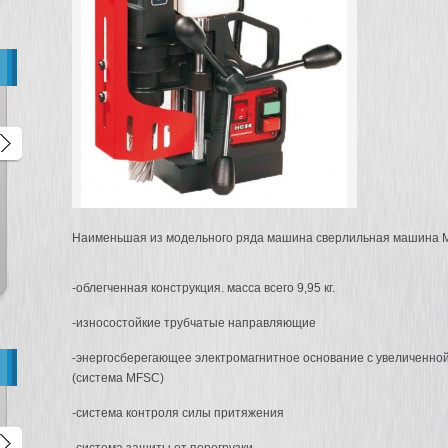
Наименьшая из модельного ряда машина сверлильная машина 
Алмазные коронки
Алмазная дрель с микроуда
микроударные для
BYCON DB-132
подрозетников
-облегченная конструкция. масса всего 9,95 кг.
-износостойкие трубчатые направляющие
-энергосберегающее электромагнитное основание с увеличенно
(система MFSC)
-система контроля силы притяжения