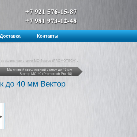
Доставка
Контакты
 сверлильные станки MC-Вектор (PROMOTECH)
/
Магнитный сверлильный станок до 45 мм
Вектор МС-40 (Promorech Pro-40)
 до 40 мм Вектор
Магнитная дрель ECO.40/2+ за
АКЦИЯ! Магнитная дре
60 000 рублей с НДС!
мм (SCANTOOL,Дания)