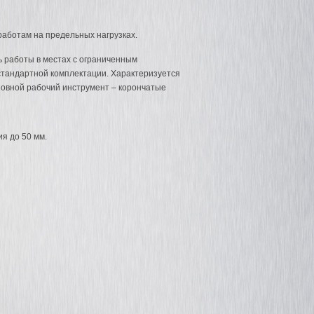
работам на предельных нагрузках.
 работы в местах с ограниченным
Магнитный грузозахват PML -300
Магнитный грузозахва
стандартной комплектации. Характеризуется
(CML-300)
-3000 (CML-3000)
новной рабочий инструмент – корончатые
я до 50 мм.