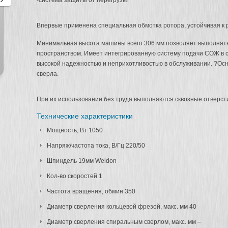
-система защиты от перегрузки
Впервые применена специальная обмотка ротора, устойчивая к 
Минимальная высота машины всего 306 мм позволяет выполнять
Магнитный грузозахват PML
Магнитный грузозахват PML
пространством. Имеет интегрированную систему подачи СОЖ в 
-1000 (CML-1000)
-2000 (CML-2000)
высокой надежностью и неприхотливостью в обслуживании. ?Ос
сверла.
При их использовании без труда выполняются сквозные отверсти
Технические характеристики
Мощность, Вт 1050
Напряж/частота тока, В/Гц 220/50
Шпиндель 19мм Weldon
Кол-во скоростей 1
Частота вращения, обмин 350
Диаметр сверления кольцевой фрезой, макс. мм 40
Диаметр сверления спиральным сверлом, макс. мм –