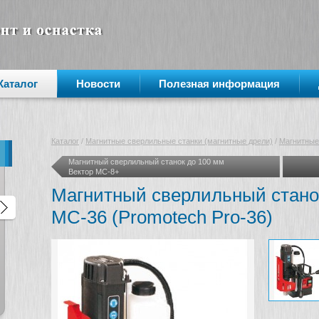
Каталог
Новости
Полезная информация
Каталог
/
Магнитные сверлильные станки (магнитные дрели)
/
Магнитные
Магнитный сверлильный станок до 100 мм
Вектор МС-8+
Магнитный сверлильный станок
МС-36 (Promotech Pro-36)
🔥 МИНУС 36 000 ₽ на мотор для
АКЦИЯ! Сверлильный станок
«тяжёлых» задач!
DX-35 и DX-50