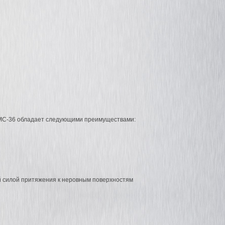
МС-36 обладает следующими преимуществами:
ром
Фаскосъемная машина
Фаскосниматель для т
DEBEVER PQX-15
DEBEVER ZPK-63
й силой притяжения к неровным поверхностям