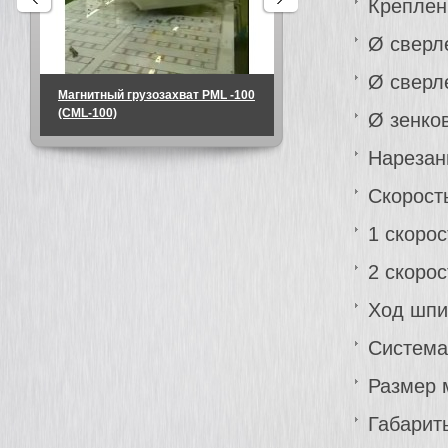
Креплен
Ø сверл
Ø сверл
Магнитный грузозахват PML -100
Магнитный грузозахват
(CML-100)
-1000 (CML-1000)
Ø зенко
Нарезан
Скорост
1 скорос
2 скорос
Ход шпи
Система
Размер 
Габарит