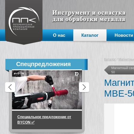
О нас
Каталог
Новости
Каталог
/
Магнитные
Спецпредложения
Магнитный све
50
Магнит
МВЕ-5
Специальное предложение от
🔥 МИНУС 36 000 ₽ на м
BYCON ✅
«тяжёлых» задач!