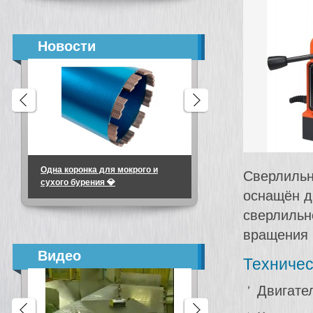
Новости
Одна коронка для мокрого и
Алмазные коронки
Сверлильн
сухого бурения 💎
микроударные для
оснащён д
подрозетников
сверлильн
вращения 
Видео
Техничес
Двигател