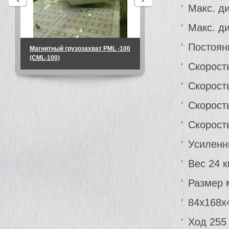
Макс. д
Макс. д
Постоян
Магнитный грузозахват PML -100
Магнитный грузозахват
(CML-100)
-1000 (CML-1000)
Скорост
Скорост
Скорост
Скорост
Усиленн
Вес 24 к
Размер 
84x168x
Ход 255