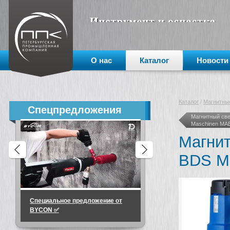
О нас
Каталог
Новости
Каталог
/
Магнитные
Спецпредложения
Магнитный све
Maschinen MAB
Магнит
BDS Ma
Специальное предложение от
🔥 МИНУС 36 000 ₽ на м
BYCON ✅
«тяжёлых» задач!