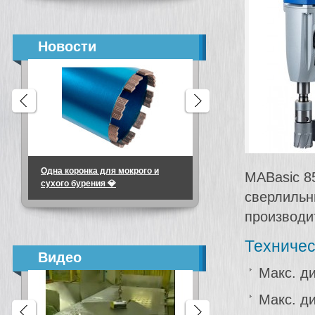
Новости
Одна коронка для мокрого и
Алмазные коронки
MABasic 8
сухого бурения 💎
микроударные для
сверлильн
подрозетников
производи
Техничес
Видео
Макс. д
Макс. д